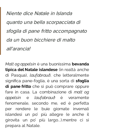
Niente dice Natale in Islanda 
quanto una bella scorpacciata di 
sfogila di pane fritto accompagnato 
da un buon bicchiere di malto 
all'arancia!
Malt og appelsín
 è una buonissima 
bevanda 
tipica del Natale islandese
 (in realtà anche 
di Pasqua), 
laufabrauð
, che letteralmente 
significa pane-foglia, è una sorta di 
sfoglia 
di pane fritto 
che si può comprare oppure 
fare in casa. La combinazione di 
malt og 
appelsín
 e 
laufabrauð 
è veramente 
fenomenale, secondo me, ed è perfetta 
per rendere le buie giornate invernali 
islandesi un po’ più allegre (e anche il 
girovita un po’ più largo...).mentre ci si 
prepara al Natale. 