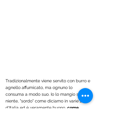
Tradizionalmente viene servito con burro e 
agnello affumicato, ma ognuno lo 
consuma a modo suo. Io lo mangio senza 
niente, "sordo" come diciamo in varie zone 
d'Italia ed è veramente buono, 
come 
aperitivo o come snack
, e in qualsiasi 
momento della giornata!
Oggi, ci si può permettere di consumare 