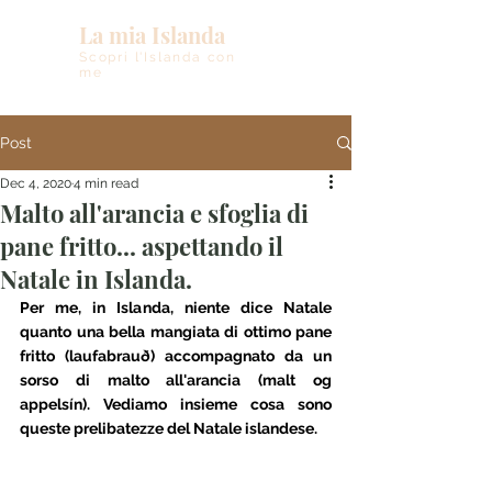
La mia Islanda
Scopri l'Islanda con
me
Post
Dec 4, 2020
4 min read
Malto all'arancia e sfoglia di
pane fritto... aspettando il
Natale in Islanda.
Per me, in Islanda, niente dice Natale 
quanto una bella mangiata di ottimo pane 
fritto (laufabrauð) accompagnato da un 
sorso di malto all'arancia (malt og 
appelsín). Vediamo insieme cosa sono 
queste prelibatezze del Natale islandese.