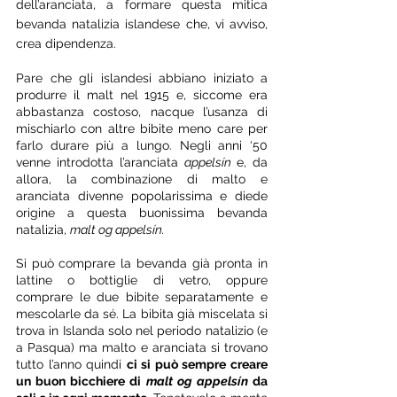
dell’aranciata, a formare questa mitica 
bevanda natalizia islandese che, vi avviso, 
crea dipendenza. 
Pare che gli islandesi abbiano iniziato a 
produrre il malt nel 1915 e, siccome era 
abbastanza costoso, nacque l’usanza di 
mischiarlo con altre bibite meno care per 
farlo durare più a lungo. Negli anni ‘50 
venne introdotta l’aranciata 
appelsín 
e, da 
allora, la combinazione di malto e 
aranciata divenne popolarissima e diede 
origine a questa buonissima bevanda 
natalizia, 
malt og appelsín. 
Si può comprare la bevanda già pronta in 
lattine o bottiglie di vetro, oppure 
comprare le due bibite separatamente e 
mescolarle da sé. La bibita già miscelata si 
trova in Islanda solo nel periodo natalizio (e 
a Pasqua) ma malto e aranciata si trovano 
tutto l’anno quindi 
ci si può sempre creare 
un buon bicchiere di 
malt og appelsín 
da 