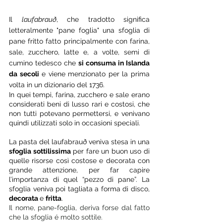
Il 
laufabrauð
, che tradotto significa 
letteralmente "pane foglia" una sfoglia di 
pane fritto fatto principalmente con farina, 
sale, zucchero, latte e, a volte, semi di 
cumino tedesco che 
si consuma in Islanda 
da secoli
 e viene menzionato per la prima 
volta in un dizionario del 1736. 
In quei tempi, farina, zucchero e sale erano 
considerati beni di lusso rari e costosi, che 
non tutti potevano permettersi, e venivano 
quindi utilizzati solo in occasioni speciali. 
La pasta del laufabrauð veniva stesa in una 
sfoglia sottilissima
 per fare un buon uso di 
quelle risorse così costose e decorata con 
grande attenzione, per far capire 
l’importanza di quel “pezzo di pane”. La 
sfoglia veniva poi tagliata a forma di disco, 
decorata 
e 
fritta
. 
Il nome, pane-foglia, deriva forse dal fatto 
che la sfoglia é molto sottile. 