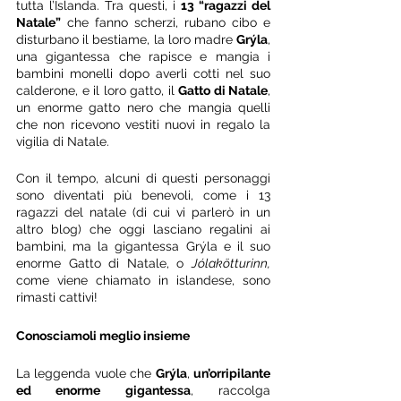
tutta l’Islanda. Tra questi, i 
13 “ragazzi del 
Natale”
 che fanno scherzi, rubano cibo e 
disturbano il bestiame, la loro madre 
Grýla
, 
una gigantessa che rapisce e mangia i 
bambini monelli dopo averli cotti nel suo 
calderone, e il loro gatto, il 
Gatto di Natale
, 
un enorme gatto nero che mangia quelli 
che non ricevono vestiti nuovi in regalo la 
vigilia di Natale. 
Con il tempo, alcuni di questi personaggi 
sono diventati più benevoli, come i 13 
ragazzi del natale (di cui vi parlerò in un 
altro blog) che oggi lasciano regalini ai 
bambini, ma la gigantessa Grýla e il suo 
enorme Gatto di Natale, o 
Jólakötturinn, 
come viene chiamato in islandese, sono 
rimasti cattivi! 
Conosciamoli meglio insieme
La leggenda vuole che 
Grýla
, 
un’orripilante 
ed enorme gigantessa
, raccolga 