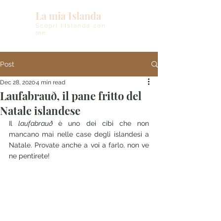
La mia Islanda
Scopri l'Islanda con
me
Post
Dec 28, 2020
4 min read
Laufabrauð, il pane fritto del
Natale islandese
Il 
laufabrauð 
è uno dei cibi che non 
mancano mai nelle case degli islandesi a 
Natale. Provate anche a voi a farlo, non ve 
ne pentirete! 