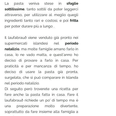
La pasta veniva stese in 
sfoglie 
sottilissime
, tanto sottili da poter leggerci 
attraverso, per utilizzare al meglio quegli 
ingredienti tanto rari e costosi, e poi 
fritta 
per poter durare più a lungo . 
Il laufabrauð viene venduto già pronto nei 
supermercati islandesi nel 
periodo 
natalizio
, ma molte famiglie amano farlo in 
casa, Io ne vado matta, e quest'anno ho 
deciso di provare a farlo in casa. Per 
praticità e per mancanza di tempo, ho 
deciso di usare la pasta già pronta, 
surgelata, che si può comparare in Islanda 
nel periodo natalizio. 
Di seguito però troverete una ricetta per 
fare anche la pasta fatta in casa. Fare il 
laufabrauð richiede un po' di tempo ma è 
una preparazione molto divertente, 
soprattutto da fare insieme alla famiglia a 