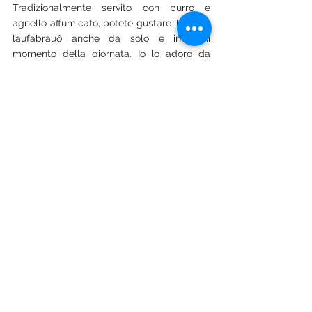
Tradizionalmente servito con burro e 
agnello affumicato, potete gustare il vostro 
laufabrauð anche da solo e in ogni 
momento della giornata. Io lo adoro da 
solo, accompagnato da un bel bicchiere di
malt og appelsín
, la bevanda tipica del 
Natale islandese. 
Ecco qui alcuni dei miei decori, che 
includono qualcosa che dovrebbe essere 
un albero di Natale e una versione molto 
semplificata di 
Hallgrímskirkja, la 
cattedrale di Reykjavik., 