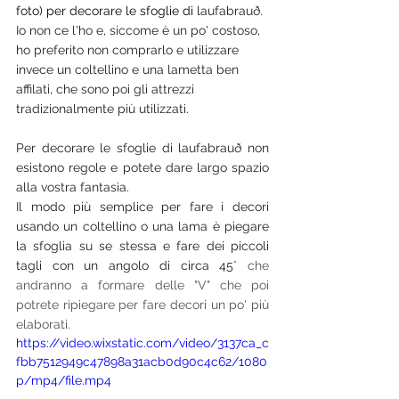
foto) per decorare le sfoglie di 
laufabrauð. 
Io non ce l'ho e, siccome è un po' costoso, 
ho preferito non comprarlo e utilizzare 
invece un coltellino e una lametta ben 
affilati, che sono poi gli attrezzi 
tradizionalmente più utilizzati. 
Per decorare le sfoglie di laufabrauð non 
esistono regole e potete dare largo spazio 
alla vostra fantasia. 
Il modo più semplice per fare i decori 
usando un coltellino o una lama è piegare 
la sfoglia su se stessa e fare dei piccoli 
tagli con un angolo di circa 45
° che 
andranno a formare delle "V" che poi 
potrete ripiegare per fare decori un po' più 
elaborati. 
https://video.wixstatic.com/video/3137ca_c
fbb7512949c47898a31acb0d90c4c62/1080
p/mp4/file.mp4