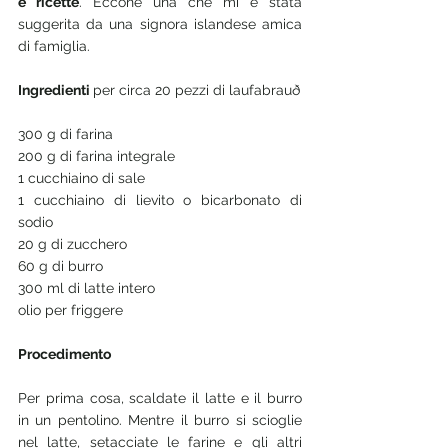
e ricette
. Eccone una che mi è stata 
suggerita da una signora islandese amica 
di famiglia. 
Ingredienti 
per circa 20 pezzi di laufabrauð
300 g di farina 
200 g di farina integrale 
1 cucchiaino di sale
1 cucchiaino di lievito o bicarbonato di 
sodio 
20 g di zucchero 
60 g di burro 
300 ml di latte intero 
olio per friggere
Procedimento
Per prima cosa, scaldate il latte e il burro 
in un pentolino. Mentre il burro si scioglie 
nel latte, setacciate le farine e gli altri 