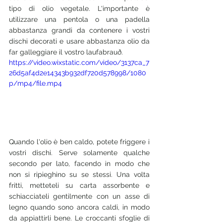
tipo di olio vegetale. L'importante è 
utilizzare una pentola o una padella 
abbastanza grandi da contenere i vostri 
dischi decorati e usare abbastanza olio da 
far galleggiare il vostro laufabrauð. 
https://video.wixstatic.com/video/3137ca_7
26d5af4d2e14343b932df720d578998/1080
p/mp4/file.mp4
Quando l'olio è ben caldo, potete friggere i 
vostri dischi. Serve solamente qualche 
secondo per lato, facendo in modo che 
non si ripieghino su se stessi. Una volta 
fritti, metteteli su carta assorbente e 
schiacciateli gentilmente con un asse di 
legno quando sono ancora caldi, in modo 
da appiattirli bene. Le croccanti sfoglie di 